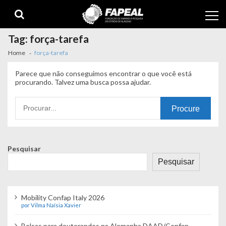
Skip
Skip
to
to
navigation
content
Tag:
força-tarefa
Home
força-tarefa
Parece que não conseguimos encontrar o que você está
procurando. Talvez uma busca possa ajudar.
Procurando
por:
Pesquisar
Pesquisar
Mobility Confap Italy 2026
por Vilma Naísia Xavier
Bolsas para doutorandos na Alemanha DAAD/Confap