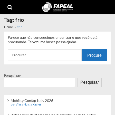
Skip
Skip
to
to
navigation
content
Tag:
frio
Home
frio
Parece que não conseguimos encontrar o que você está
procurando. Talvez uma busca possa ajudar.
Procurando
por:
Pesquisar
Pesquisar
Mobility Confap Italy 2026
por Vilma Naísia Xavier
Bolsas para doutorandos na Alemanha DAAD/Confap