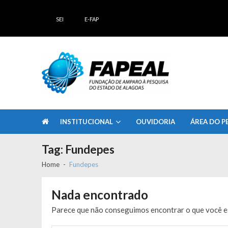
Skip
Skip
to
to
SEI
E-FAP
navigation
content
FAPEAL – Fundação de Amparo à Pesq
A casa do Pesquisador Alagoano
INSTITUCIONAL
OUVIDORIA
ÁREA DO P
Tag:
Fundepes
Home
Fundepes
Nada encontrado
Parece que não conseguimos encontrar o que você es