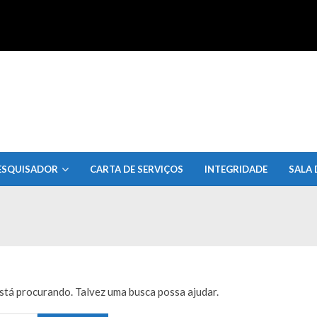
uisa do Estado de Alagoas
ESQUISADOR
CARTA DE SERVIÇOS
INTEGRIDADE
SALA 
tá procurando. Talvez uma busca possa ajudar.