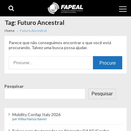
Skip
Skip
to
to
navigation
content
Tag:
Futuro Ancestral
Home
Futuro Ancestral
Parece que não conseguimos encontrar o que você está
procurando. Talvez uma busca possa ajudar.
Procurando
por:
Pesquisar
Pesquisar
Mobility Confap Italy 2026
por Vilma Naísia Xavier
Bolsas para doutorandos na Alemanha DAAD/Confap