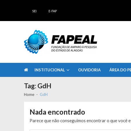
Skip
Skip
to
to
SEI
E-FAP
navigation
content
FAPEAL – Fundação de Amparo à Pesq
A casa do Pesquisador Alagoano
INSTITUCIONAL
OUVIDORIA
ÁREA DO P
Tag:
GdH
Home
GdH
Nada encontrado
Parece que não conseguimos encontrar o que você es