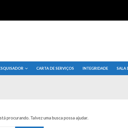
uisa do Estado de Alagoas
ESQUISADOR
CARTA DE SERVIÇOS
INTEGRIDADE
SALA 
tá procurando. Talvez uma busca possa ajudar.