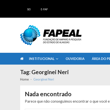
Skip
Skip
to
to
SEI
E-FAP
navigation
content
FAPEAL – Fundação de Amparo à Pesq
A casa do Pesquisador Alagoano
INSTITUCIONAL
OUVIDORIA
ÁREA DO P
Tag:
Georginei Neri
Home
Georginei Neri
Nada encontrado
Parece que não conseguimos encontrar o que você es