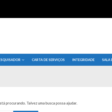
uisa do Estado de Alagoas
ESQUISADOR
CARTA DE SERVIÇOS
INTEGRIDADE
SALA 
tá procurando. Talvez uma busca possa ajudar.