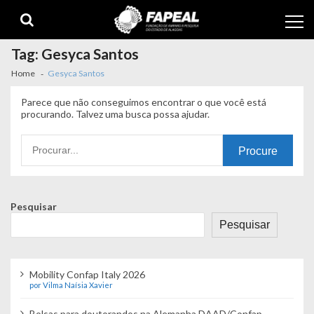
Skip
Skip
to
to
navigation
content
Tag:
Gesyca Santos
Home
Gesyca Santos
Parece que não conseguimos encontrar o que você está
procurando. Talvez uma busca possa ajudar.
Procurando
por:
Pesquisar
Pesquisar
Mobility Confap Italy 2026
por Vilma Naísia Xavier
Bolsas para doutorandos na Alemanha DAAD/Confap