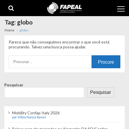
Skip
Skip
to
to
navigation
content
Tag:
globo
Home
globo
Parece que não conseguimos encontrar o que você está
procurando. Talvez uma busca possa ajudar.
Procurando
por:
Pesquisar
Pesquisar
Mobility Confap Italy 2026
por Vilma Naísia Xavier
Bolsas para doutorandos na Alemanha DAAD/Confap