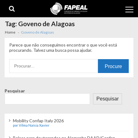
Skip
Skip
to
to
navigation
content
Tag:
Goveno de Alagoas
Home
Goveno de Alagoas
Parece que não conseguimos encontrar o que você está
procurando. Talvez uma busca possa ajudar.
Procurando
por:
Pesquisar
Pesquisar
Mobility Confap Italy 2026
por Vilma Naísia Xavier
Bolsas para doutorandos na Alemanha DAAD/Confap