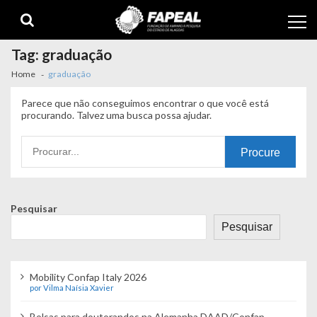
Skip
Skip
to
to
navigation
content
Tag:
graduação
Home
graduação
Parece que não conseguimos encontrar o que você está
procurando. Talvez uma busca possa ajudar.
Procurando
por:
Pesquisar
Pesquisar
Mobility Confap Italy 2026
por Vilma Naísia Xavier
Bolsas para doutorandos na Alemanha DAAD/Confap