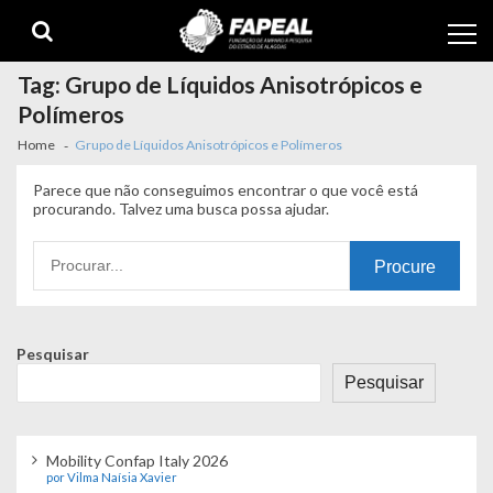
Skip
Skip
to
to
navigation
content
Tag:
Grupo de Líquidos Anisotrópicos e
Polímeros
Home
Grupo de Líquidos Anisotrópicos e Polímeros
Parece que não conseguimos encontrar o que você está
procurando. Talvez uma busca possa ajudar.
Procurando
por:
Pesquisar
Pesquisar
Mobility Confap Italy 2026
por Vilma Naísia Xavier