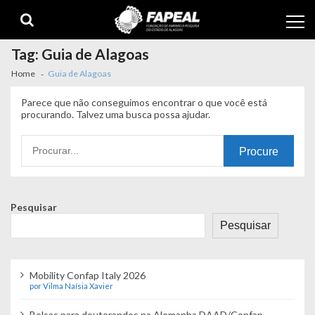
Skip
Skip
to
to
navigation
content
Tag:
Guia de Alagoas
Home
Guia de Alagoas
Parece que não conseguimos encontrar o que você está
procurando. Talvez uma busca possa ajudar.
Procurando
por:
Pesquisar
Pesquisar
Mobility Confap Italy 2026
por Vilma Naísia Xavier
Bolsas para doutorandos na Alemanha DAAD/Confap