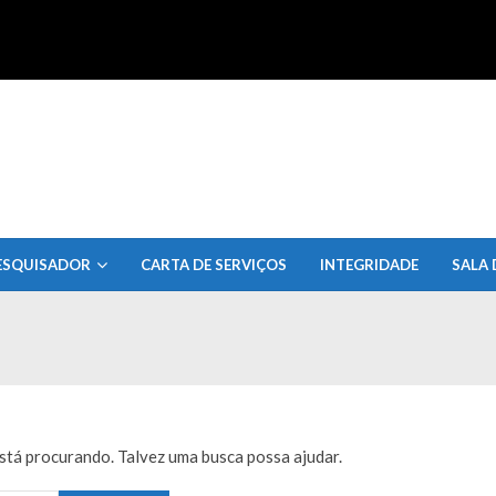
uisa do Estado de Alagoas
ESQUISADOR
CARTA DE SERVIÇOS
INTEGRIDADE
SALA 
tá procurando. Talvez uma busca possa ajudar.