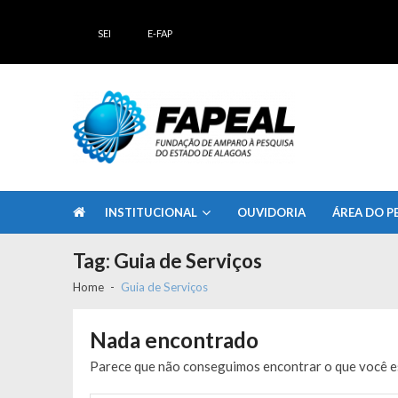
Skip
Skip
to
to
SEI
E-FAP
navigation
content
FAPEAL – Fundação de Amparo à Pesq
A casa do Pesquisador Alagoano
INSTITUCIONAL
OUVIDORIA
ÁREA DO P
Tag:
Guia de Serviços
Home
Guia de Serviços
Nada encontrado
Parece que não conseguimos encontrar o que você es