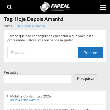
Skip
Skip
to
to
navigation
content
Tag:
Hoje Depois Amanhã
Home
Hoje Depois Amanhã
Parece que não conseguimos encontrar o que você está
procurando. Talvez uma busca possa ajudar.
Procurando
por:
Pesquisar
Pesquisar
Mobility Confap Italy 2026
por Vilma Naísia Xavier
Bolsas para doutorandos na Alemanha DAAD/Confap