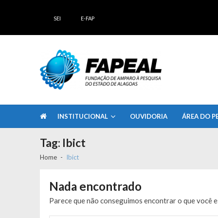
Skip
Skip
to
to
SEI
E-FAP
navigation
content
FAPEAL – Fundação de Amparo à Pesq
A casa do Pesquisador Alagoano
INSTITUCIONAL
OUVIDORIA
ÁREA DO P
Tag:
Ibict
Home
Ibict
Nada encontrado
Parece que não conseguimos encontrar o que você es