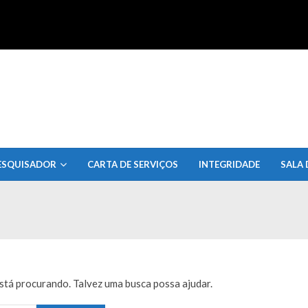
uisa do Estado de Alagoas
ESQUISADOR
CARTA DE SERVIÇOS
INTEGRIDADE
SALA 
tá procurando. Talvez uma busca possa ajudar.