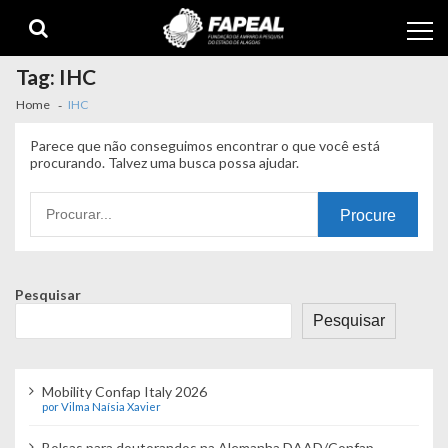
Skip
Skip
to
to
navigation
content
Tag:
IHC
Home
IHC
Parece que não conseguimos encontrar o que você está
procurando. Talvez uma busca possa ajudar.
Procurando
por:
Pesquisar
Pesquisar
Mobility Confap Italy 2026
por Vilma Naísia Xavier
Bolsas para doutorandos na Alemanha DAAD/Confap