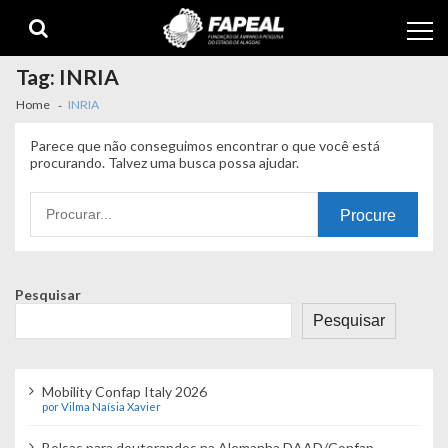
Skip
Skip
to
to
navigation
content
Tag:
INRIA
Home
INRIA
Parece que não conseguimos encontrar o que você está
procurando. Talvez uma busca possa ajudar.
Procurando
por:
Pesquisar
Pesquisar
Mobility Confap Italy 2026
por Vilma Naísia Xavier
Bolsas para doutorandos na Alemanha DAAD/Confap