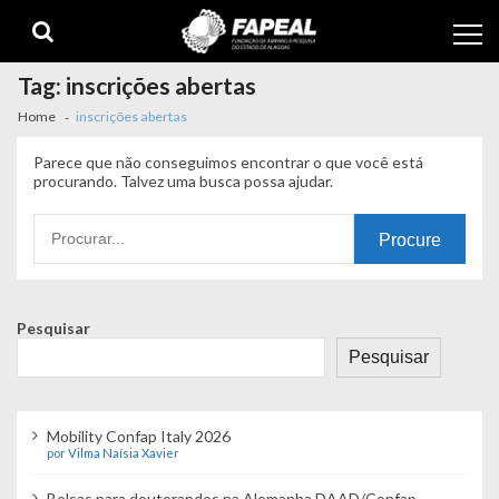
Skip
Skip
to
to
navigation
content
Tag:
inscrições abertas
Home
inscrições abertas
Parece que não conseguimos encontrar o que você está
procurando. Talvez uma busca possa ajudar.
Procurando
por:
Pesquisar
Pesquisar
Mobility Confap Italy 2026
por Vilma Naísia Xavier
Bolsas para doutorandos na Alemanha DAAD/Confap