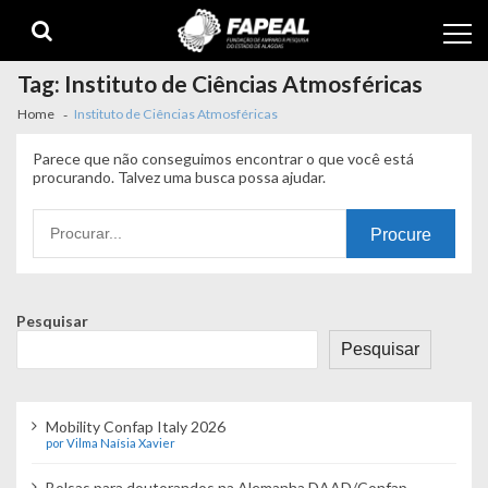
Skip
Skip
to
to
navigation
content
Tag:
Instituto de Ciências Atmosféricas
Home
Instituto de Ciências Atmosféricas
Parece que não conseguimos encontrar o que você está
procurando. Talvez uma busca possa ajudar.
Procurando
por:
Pesquisar
Pesquisar
Mobility Confap Italy 2026
por Vilma Naísia Xavier
Bolsas para doutorandos na Alemanha DAAD/Confap