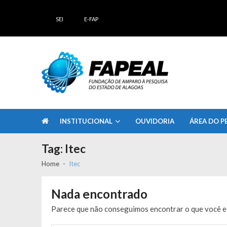
Skip
Skip
to
to
SEI
E-FAP
navigation
content
FAPEAL – Fundação de Amparo à Pesq
A casa do Pesquisador Alagoano
INSTITUCIONAL
OUVIDORIA
ÁREA DO P
Tag:
Itec
Home
Itec
Nada encontrado
Parece que não conseguimos encontrar o que você es