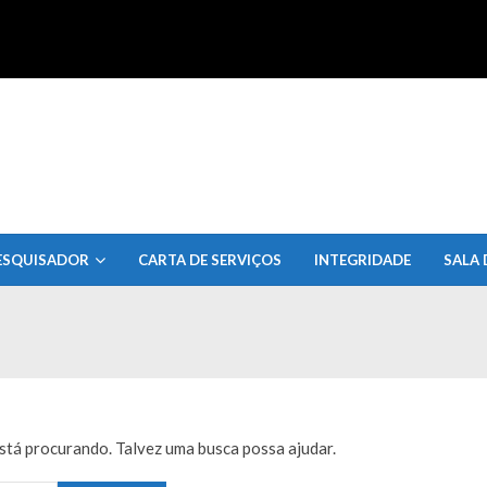
uisa do Estado de Alagoas
ESQUISADOR
CARTA DE SERVIÇOS
INTEGRIDADE
SALA 
tá procurando. Talvez uma busca possa ajudar.