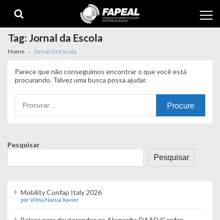
Skip
Skip
to
to
navigation
content
Tag:
Jornal da Escola
Home
Jornal da Escola
Parece que não conseguimos encontrar o que você está
procurando. Talvez uma busca possa ajudar.
Procurando
por:
Pesquisar
Pesquisar
Mobility Confap Italy 2026
por Vilma Naísia Xavier
Bolsas para doutorandos na Alemanha DAAD/Confap