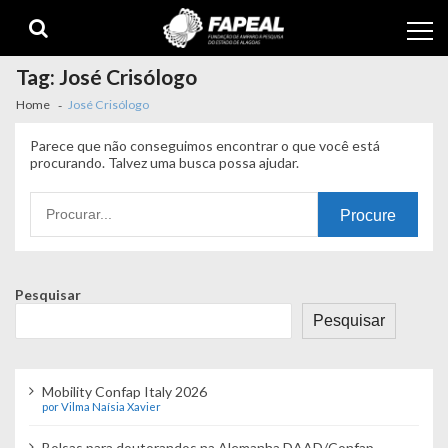
Skip
Skip
to
to
navigation
content
Tag:
José Crisólogo
Home
José Crisólogo
Parece que não conseguimos encontrar o que você está
procurando. Talvez uma busca possa ajudar.
Procurando
por:
Pesquisar
Pesquisar
Mobility Confap Italy 2026
por Vilma Naísia Xavier
Bolsas para doutorandos na Alemanha DAAD/Confap