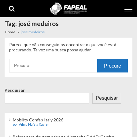
Skip
Skip
to
to
navigation
content
Tag:
josé medeiros
Home
josé medeiros
Parece que não conseguimos encontrar o que você está
procurando. Talvez uma busca possa ajudar.
Procurando
por:
Pesquisar
Pesquisar
Mobility Confap Italy 2026
por Vilma Naísia Xavier
Bolsas para doutorandos na Alemanha DAAD/Confap