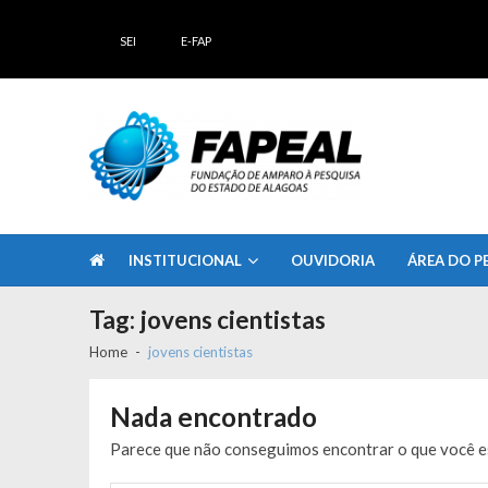
Skip
Skip
to
to
SEI
E-FAP
navigation
content
FAPEAL – Fundação de Amparo à Pesq
A casa do Pesquisador Alagoano
INSTITUCIONAL
OUVIDORIA
ÁREA DO P
Tag:
jovens cientistas
Home
jovens cientistas
Nada encontrado
Parece que não conseguimos encontrar o que você es