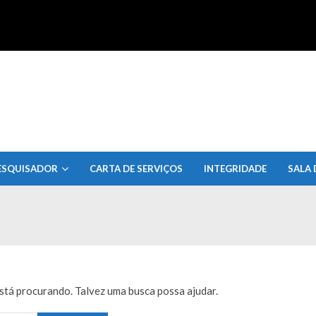
uisa do Estado de Alagoas
ESQUISADOR
CARTA DE SERVIÇOS
INTEGRIDADE
SALA 
tá procurando. Talvez uma busca possa ajudar.