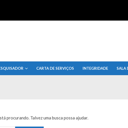
uisa do Estado de Alagoas
ESQUISADOR
CARTA DE SERVIÇOS
INTEGRIDADE
SALA 
tá procurando. Talvez uma busca possa ajudar.