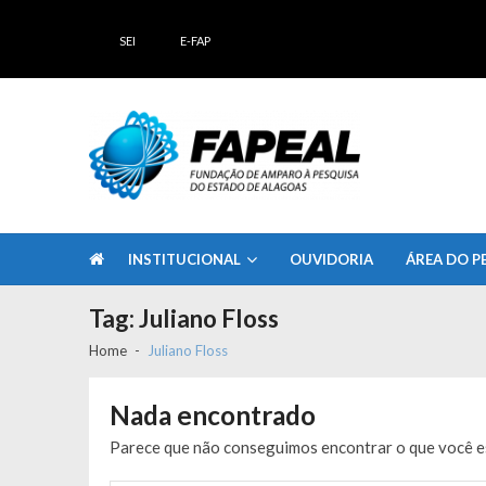
Skip
Skip
to
to
SEI
E-FAP
navigation
content
FAPEAL – Fundação de Amparo à Pesq
A casa do Pesquisador Alagoano
INSTITUCIONAL
OUVIDORIA
ÁREA DO P
Tag:
Juliano Floss
Home
Juliano Floss
Nada encontrado
Parece que não conseguimos encontrar o que você es