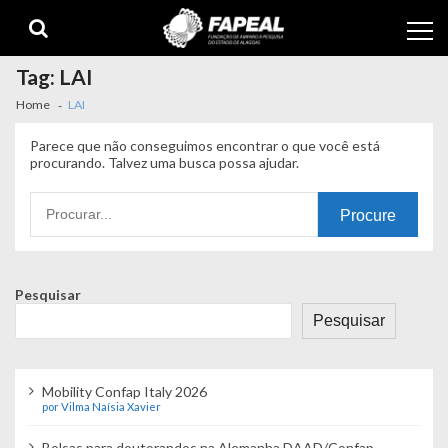
Skip
Skip
to
to
navigation
content
Tag:
LAI
Home
LAI
Parece que não conseguimos encontrar o que você está
procurando. Talvez uma busca possa ajudar.
Procurando
por:
Pesquisar
Pesquisar
Mobility Confap Italy 2026
por Vilma Naísia Xavier
Bolsas para doutorandos na Alemanha DAAD/Confap