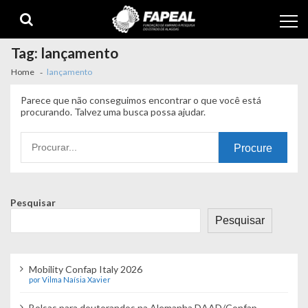
Skip
Skip
to
to
navigation
content
Tag:
lançamento
Home
lançamento
Parece que não conseguimos encontrar o que você está
procurando. Talvez uma busca possa ajudar.
Procurando
por:
Pesquisar
Pesquisar
Mobility Confap Italy 2026
por Vilma Naísia Xavier
Bolsas para doutorandos na Alemanha DAAD/Confap