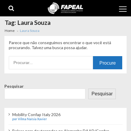
Skip
Skip
to
to
navigation
content
Tag:
Laura Souza
Home
Laura Souza
Parece que não conseguimos encontrar o que você está
procurando. Talvez uma busca possa ajudar.
Procurando
por:
Pesquisar
Pesquisar
Mobility Confap Italy 2026
por Vilma Naísia Xavier
Bolsas para doutorandos na Alemanha DAAD/Confap