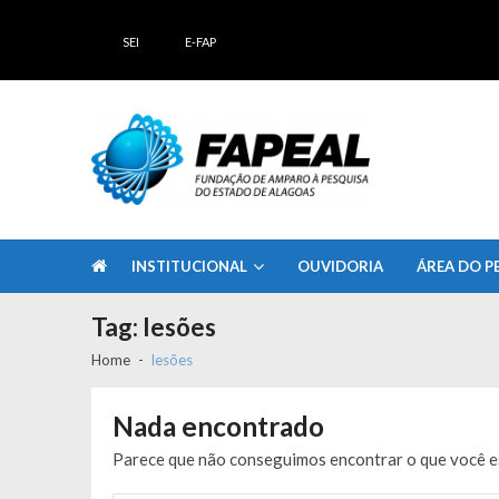
Skip
Skip
to
to
SEI
E-FAP
navigation
content
FAPEAL – Fundação de Amparo à Pesq
A casa do Pesquisador Alagoano
INSTITUCIONAL
OUVIDORIA
ÁREA DO P
Tag:
lesões
Home
lesões
Nada encontrado
Parece que não conseguimos encontrar o que você es