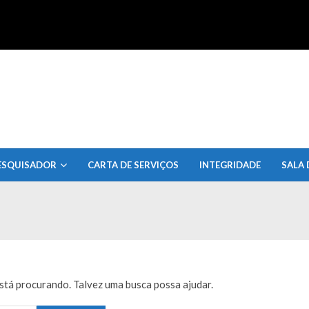
uisa do Estado de Alagoas
ESQUISADOR
CARTA DE SERVIÇOS
INTEGRIDADE
SALA 
tá procurando. Talvez uma busca possa ajudar.