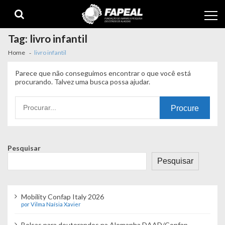
Skip
Skip
to
to
navigation
content
Tag:
livro infantil
Home
livro infantil
Parece que não conseguimos encontrar o que você está
procurando. Talvez uma busca possa ajudar.
Procurando
por:
Pesquisar
Pesquisar
Mobility Confap Italy 2026
por Vilma Naísia Xavier
Bolsas para doutorandos na Alemanha DAAD/Confap