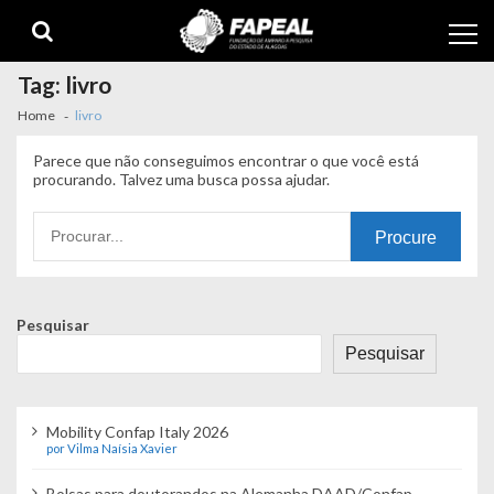
Skip
Skip
to
to
navigation
content
Tag:
livro
Home
livro
Parece que não conseguimos encontrar o que você está
procurando. Talvez uma busca possa ajudar.
Procurando
por:
Pesquisar
Pesquisar
Mobility Confap Italy 2026
por Vilma Naísia Xavier
Bolsas para doutorandos na Alemanha DAAD/Confap