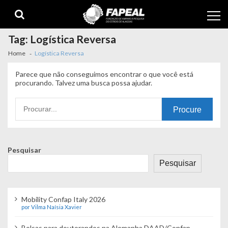
Skip
Skip
to
to
navigation
content
Tag:
Logística Reversa
Home
Logística Reversa
Parece que não conseguimos encontrar o que você está
procurando. Talvez uma busca possa ajudar.
Procurando
por:
Pesquisar
Pesquisar
Mobility Confap Italy 2026
por Vilma Naísia Xavier
Bolsas para doutorandos na Alemanha DAAD/Confap