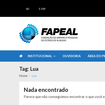
Skip
Skip
to
to
SEI
E-FAP
navigation
content
FAPEAL – Fundação de Amparo à Pesq
A casa do Pesquisador Alagoano
INSTITUCIONAL
OUVIDORIA
ÁREA DO P
Tag:
Lua
Home
Lua
Nada encontrado
Parece que não conseguimos encontrar o que você es