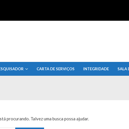
uisa do Estado de Alagoas
ESQUISADOR
CARTA DE SERVIÇOS
INTEGRIDADE
SALA 
tá procurando. Talvez uma busca possa ajudar.