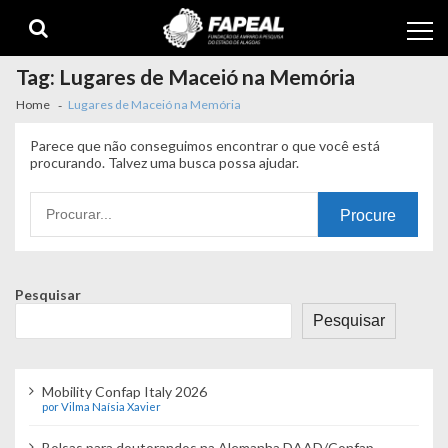
Skip
Skip
to
to
navigation
content
Tag:
Lugares de Maceió na Memória
Home
Lugares de Maceió na Memória
Parece que não conseguimos encontrar o que você está
procurando. Talvez uma busca possa ajudar.
Procurando
por:
Pesquisar
Pesquisar
Mobility Confap Italy 2026
por Vilma Naísia Xavier
Bolsas para doutorandos na Alemanha DAAD/Confap