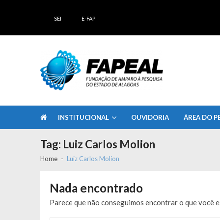
Skip
Skip
to
to
SEI
E-FAP
navigation
content
FAPEAL – Fundação de Amparo à Pesq
A casa do Pesquisador Alagoano
INSTITUCIONAL
OUVIDORIA
ÁREA DO P
Tag:
Luiz Carlos Molion
Home
Luiz Carlos Molion
Nada encontrado
Parece que não conseguimos encontrar o que você es