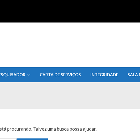
uisa do Estado de Alagoas
ESQUISADOR
CARTA DE SERVIÇOS
INTEGRIDADE
SALA 
tá procurando. Talvez uma busca possa ajudar.