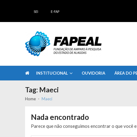
Skip
Skip
to
to
SEI
E-FAP
navigation
content
FAPEAL – Fundação de Amparo à Pesq
A casa do Pesquisador Alagoano
INSTITUCIONAL
OUVIDORIA
ÁREA DO P
Tag:
Maeci
Home
Maeci
Nada encontrado
Parece que não conseguimos encontrar o que você es