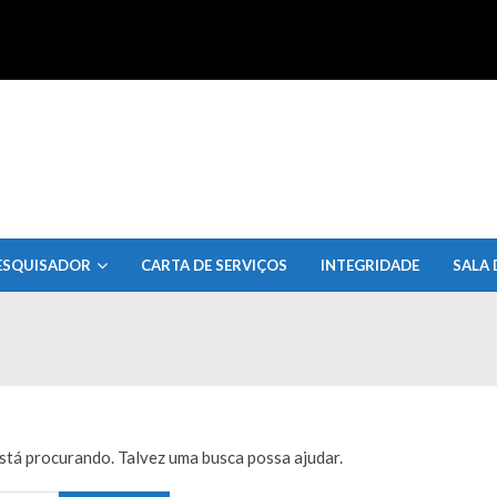
uisa do Estado de Alagoas
ESQUISADOR
CARTA DE SERVIÇOS
INTEGRIDADE
SALA 
tá procurando. Talvez uma busca possa ajudar.