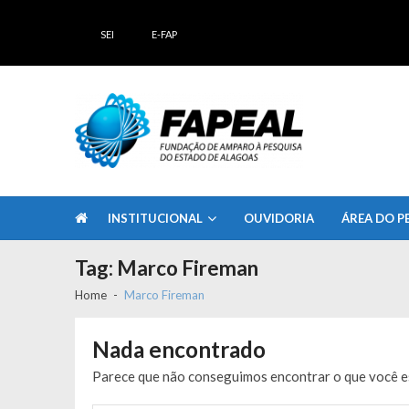
Skip
Skip
to
to
SEI
E-FAP
navigation
content
FAPEAL – Fundação de Amparo à Pesq
A casa do Pesquisador Alagoano
INSTITUCIONAL
OUVIDORIA
ÁREA DO P
Tag:
Marco Fireman
Home
Marco Fireman
Nada encontrado
Parece que não conseguimos encontrar o que você es