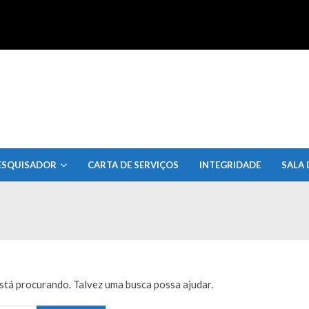
uisa do Estado de Alagoas
ESQUISADOR
CARTA DE SERVIÇOS
INTEGRIDADE
SALA 
tá procurando. Talvez uma busca possa ajudar.