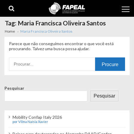
Skip
Skip
to
to
navigation
content
Tag:
Maria Francisca Oliveira Santos
Home
Maria Francisca Oliveira Santos
Parece que não conseguimos encontrar o que você está
procurando. Talvez uma busca possa ajudar.
Procurando
por:
Pesquisar
Pesquisar
Mobility Confap Italy 2026
por Vilma Naísia Xavier
Bolsas para doutorandos na Alemanha DAAD/Confap