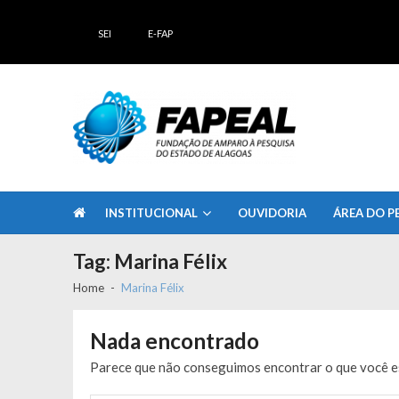
Skip
Skip
to
to
SEI
E-FAP
navigation
content
FAPEAL – Fundação de Amparo à Pesq
A casa do Pesquisador Alagoano
INSTITUCIONAL
OUVIDORIA
ÁREA DO P
Tag:
Marina Félix
Home
Marina Félix
Nada encontrado
Parece que não conseguimos encontrar o que você es