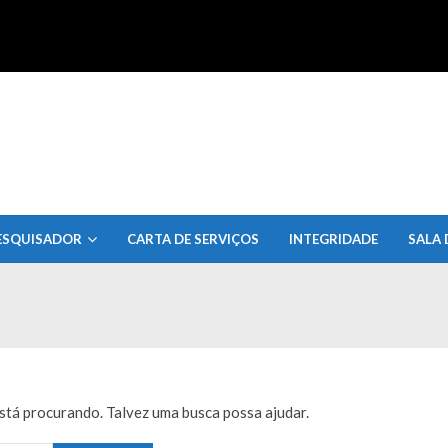
uisa do Estado de Alagoas
ESQUISADOR
CARTA DE SERVIÇOS
INTEGRIDADE
SALA 
tá procurando. Talvez uma busca possa ajudar.