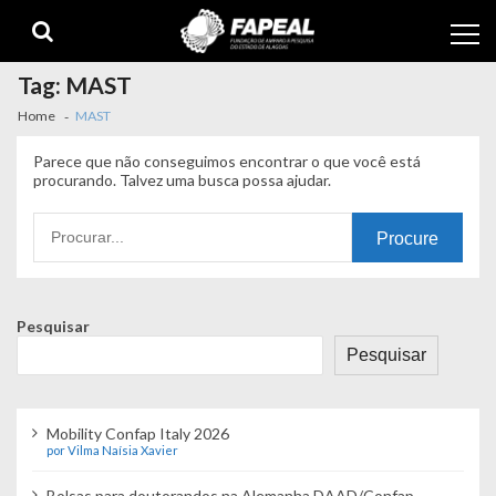
Skip
Skip
to
to
navigation
content
Tag:
MAST
Home
MAST
Parece que não conseguimos encontrar o que você está
procurando. Talvez uma busca possa ajudar.
Procurando
por:
Pesquisar
Pesquisar
Mobility Confap Italy 2026
por Vilma Naísia Xavier
Bolsas para doutorandos na Alemanha DAAD/Confap