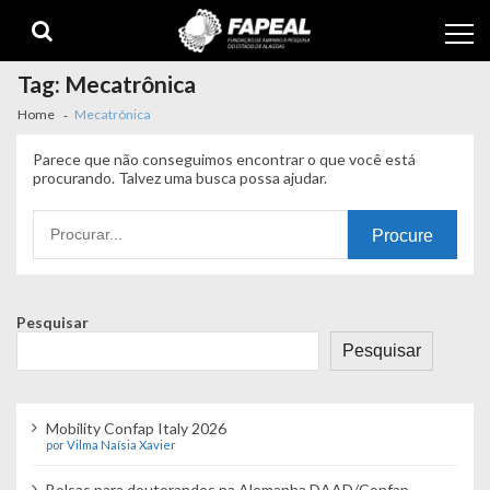
Skip
Skip
to
to
navigation
content
Tag:
Mecatrônica
Home
Mecatrônica
Parece que não conseguimos encontrar o que você está
procurando. Talvez uma busca possa ajudar.
Procurando
por:
Pesquisar
Pesquisar
Mobility Confap Italy 2026
por Vilma Naísia Xavier
Bolsas para doutorandos na Alemanha DAAD/Confap