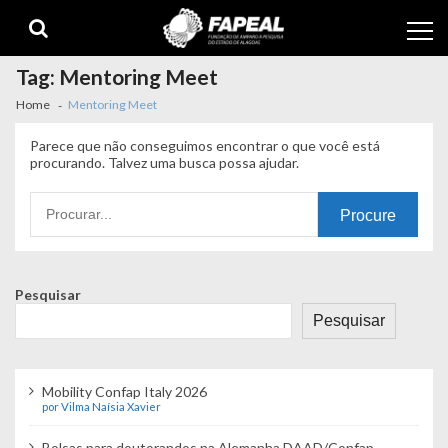
Skip
Skip
to
to
navigation
content
Tag:
Mentoring Meet
Home
Mentoring Meet
Parece que não conseguimos encontrar o que você está
procurando. Talvez uma busca possa ajudar.
Procurando
por:
Pesquisar
Pesquisar
Mobility Confap Italy 2026
por Vilma Naísia Xavier
Bolsas para doutorandos na Alemanha DAAD/Confap