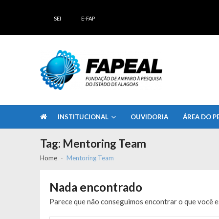
Skip
Skip
to
to
SEI
E-FAP
navigation
content
FAPEAL – Fundação de Amparo à Pesq
A casa do Pesquisador Alagoano
INSTITUCIONAL
OUVIDORIA
ÁREA DO P
Tag:
Mentoring Team
Home
Mentoring Team
Nada encontrado
Parece que não conseguimos encontrar o que você es