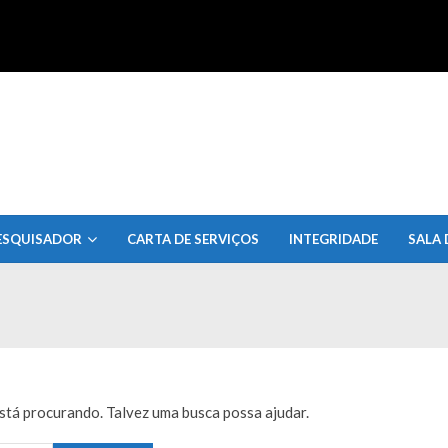
uisa do Estado de Alagoas
ESQUISADOR
CARTA DE SERVIÇOS
INTEGRIDADE
SALA 
tá procurando. Talvez uma busca possa ajudar.