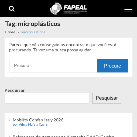
Skip
Skip
to
to
navigation
content
Tag:
microplásticos
Home
microplásticos
Parece que não conseguimos encontrar o que você está
procurando. Talvez uma busca possa ajudar.
Procurando
por:
Pesquisar
Pesquisar
Mobility Confap Italy 2026
por Vilma Naísia Xavier
Bolsas para doutorandos na Alemanha DAAD/Confap