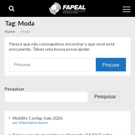
Skip
Skip
to
to
navigation
content
Tag:
Moda
Home
Moda
Parece que não conseguimos encontrar o que você está
procurando. Talvez uma busca possa ajudar.
Procurando
por:
Pesquisar
Pesquisar
Mobility Confap Italy 2026
por Vilma Naísia Xavier
Bolsas para doutorandos na Alemanha DAAD/Confap