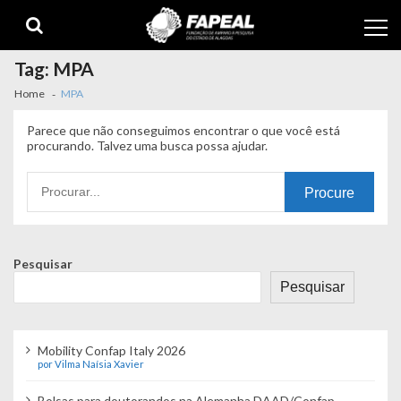
Skip
Skip
to
to
navigation
content
Tag:
MPA
Home
MPA
Parece que não conseguimos encontrar o que você está
procurando. Talvez uma busca possa ajudar.
Procurando
por:
Pesquisar
Pesquisar
Mobility Confap Italy 2026
por Vilma Naísia Xavier
Bolsas para doutorandos na Alemanha DAAD/Confap