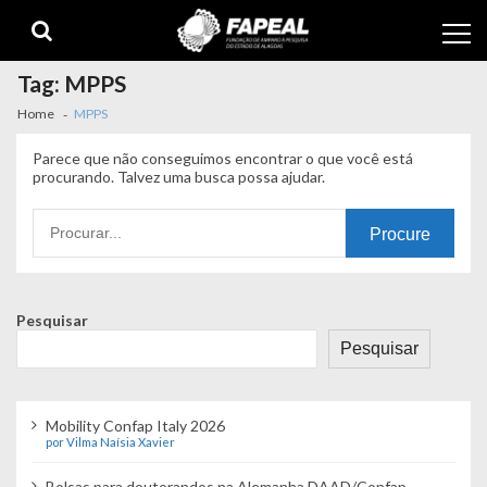
Skip
Skip
to
to
navigation
content
Tag:
MPPS
Home
MPPS
Parece que não conseguimos encontrar o que você está
procurando. Talvez uma busca possa ajudar.
Procurando
por:
Pesquisar
Pesquisar
Mobility Confap Italy 2026
por Vilma Naísia Xavier
Bolsas para doutorandos na Alemanha DAAD/Confap