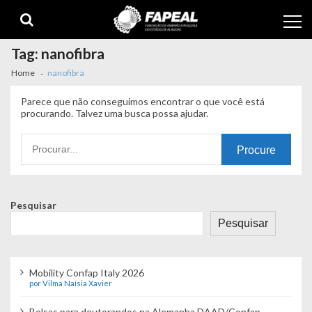
Skip
Skip
to
to
navigation
content
Tag:
nanofibra
Home
nanofibra
Parece que não conseguimos encontrar o que você está
procurando. Talvez uma busca possa ajudar.
Procurando
por:
Pesquisar
Pesquisar
Mobility Confap Italy 2026
por Vilma Naísia Xavier
Bolsas para doutorandos na Alemanha DAAD/Confap