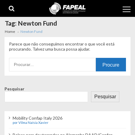
Skip
Skip
to
to
navigation
content
Tag:
Newton Fund
Home
Newton Fund
Parece que não conseguimos encontrar o que você está
procurando. Talvez uma busca possa ajudar.
Procurando
por:
Pesquisar
Pesquisar
Mobility Confap Italy 2026
por Vilma Naísia Xavier
Bolsas para doutorandos na Alemanha DAAD/Confap