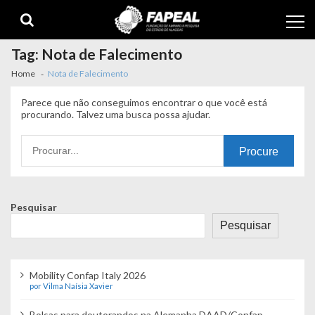
Skip
Skip
to
to
navigation
content
Tag:
Nota de Falecimento
Home
Nota de Falecimento
Parece que não conseguimos encontrar o que você está
procurando. Talvez uma busca possa ajudar.
Procurando
por:
Pesquisar
Pesquisar
Mobility Confap Italy 2026
por Vilma Naísia Xavier
Bolsas para doutorandos na Alemanha DAAD/Confap